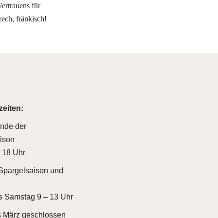
Vertrauens für
frech, fränkisch!
eiten:
Ende der
ison
– 18 Uhr
Spargelsaison und
s Samstag 9 – 13 Uhr
s März geschlossen