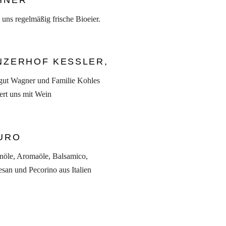
HNER
rt uns regelmäßig frische Bioeier.
NZERHOF KESSLER,
ut Wagner und Familie Kohles
fert uns mit Wein
URO
nöle, Aromaöle, Balsamico,
san und Pecorino aus Italien