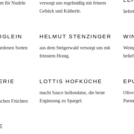
LE
ant für Nudeln
versorgt uns regelmäßig mit feinem
Gebäck und Kätherle.
liefe
IGLEIN
HELMUT STENZINGER
WI
hiedenen Sorten
aus dem Steigerwald versorgt uns mit
Weing
feinstem Honig.
belie
ERIE
LOTTIS HOFKÜCHE
EP
macht Sauce hollondaise, die beste
Olive
Ergänzung zu Spargel.
Parme
schen Früchten
E